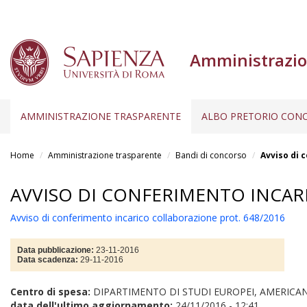
Amministrazio
AMMINISTRAZIONE TRASPARENTE
ALBO PRETORIO CONC
Salta
al
Home
Amministrazione trasparente
Bandi di concorso
Avviso di 
contenuto
principale
AVVISO DI CONFERIMENTO INCAR
Avviso di conferimento incarico collaborazione prot. 648/2016
Data pubblicazione:
23-11-2016
Data scadenza:
29-11-2016
Centro di spesa:
DIPARTIMENTO DI STUDI EUROPEI, AMERICAN
data dell'ultimo aggiornamento:
24/11/2016 - 12:41