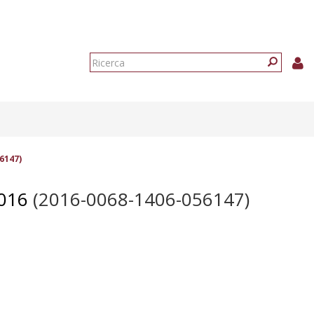
Form
di
Ricerca
ricerca
6147)
016
(2016-0068-1406-056147)