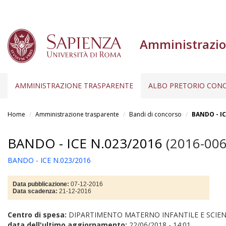
Amministrazio
AMMINISTRAZIONE TRASPARENTE
ALBO PRETORIO CONC
Salta
al
Home
Amministrazione trasparente
Bandi di concorso
BANDO - IC
contenuto
principale
BANDO - ICE N.023/2016
(2016-006
BANDO - ICE N.023/2016
Data pubblicazione:
07-12-2016
Data scadenza:
21-12-2016
Centro di spesa:
DIPARTIMENTO MATERNO INFANTILE E SCIENZE
data dell'ultimo aggiornamento:
22/06/2018 - 14:01