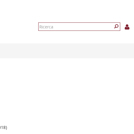
Form
di
Ricerca
ricerca
018)