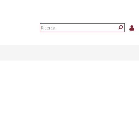
Form
di
Ricerca
ricerca