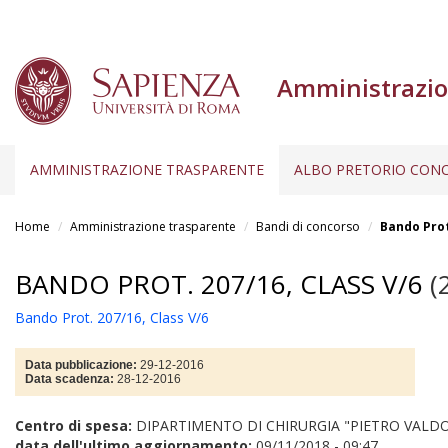
Amministrazio
AMMINISTRAZIONE TRASPARENTE
ALBO PRETORIO CONC
Salta
al
Home
Amministrazione trasparente
Bandi di concorso
Bando Prot
contenuto
principale
BANDO PROT. 207/16, CLASS V/6
(
Bando Prot. 207/16, Class V/6
Data pubblicazione:
29-12-2016
Data scadenza:
28-12-2016
Centro di spesa:
DIPARTIMENTO DI CHIRURGIA "PIETRO VALDO
data dell'ultimo aggiornamento:
09/11/2018 - 09:47