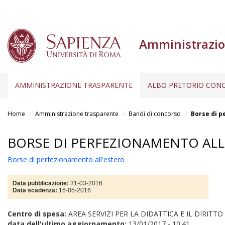
Amministrazio
AMMINISTRAZIONE TRASPARENTE
ALBO PRETORIO CONC
Salta
al
Home
Amministrazione trasparente
Bandi di concorso
Borse di p
contenuto
principale
BORSE DI PERFEZIONAMENTO ALL
Borse di perfezionamento all'estero
Data pubblicazione:
31-03-2016
Data scadenza:
16-05-2016
Centro di spesa:
AREA SERVIZI PER LA DIDATTICA E IL DIRITT
data dell'ultimo aggiornamento:
13/01/2017 - 10:41