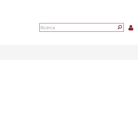
Form
di
Ricerca
ricerca