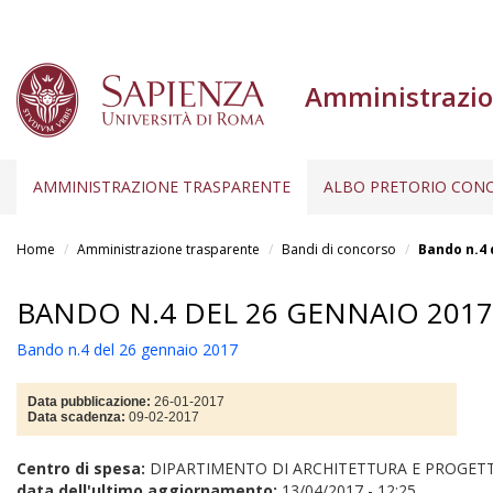
Amministrazio
AMMINISTRAZIONE TRASPARENTE
ALBO PRETORIO CONC
Salta
al
Home
Amministrazione trasparente
Bandi di concorso
Bando n.4 
contenuto
principale
BANDO N.4 DEL 26 GENNAIO 2017
Bando n.4 del 26 gennaio 2017
Data pubblicazione:
26-01-2017
Data scadenza:
09-02-2017
Centro di spesa:
DIPARTIMENTO DI ARCHITETTURA E PROGET
data dell'ultimo aggiornamento:
13/04/2017 - 12:25