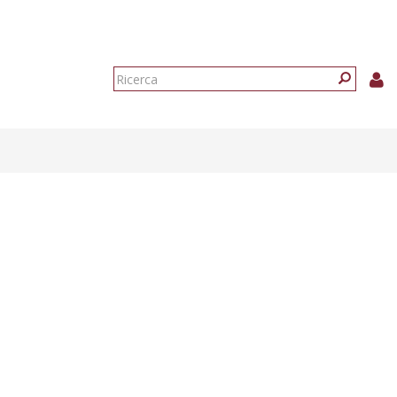
Form
di
Ricerca
ricerca