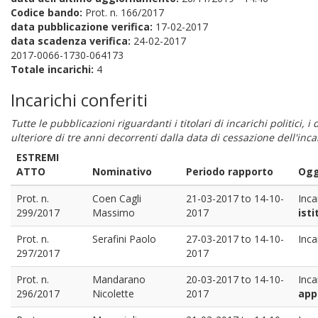
Codice bando:
Prot. n. 166/2017
data pubblicazione verifica:
17-02-2017
data scadenza verifica:
24-02-2017
2017-0066-1730-064173
Totale incarichi:
4
Incarichi conferiti
Tutte le pubblicazioni riguardanti i titolari di incarichi politici, 
ulteriore di tre anni decorrenti dalla data di cessazione dell'in
ESTREMI
ATTO
Nominativo
Periodo rapporto
Ogg
Prot. n.
Coen Cagli
21-03-2017
to
14-10-
Inca
299/2017
Massimo
2017
isti
Prot. n.
Serafini Paolo
27-03-2017
to
14-10-
Inca
297/2017
2017
Prot. n.
Mandarano
20-03-2017
to
14-10-
Inca
296/2017
Nicolette
2017
appl