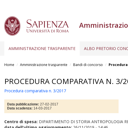
Amministrazio
AMMINISTRAZIONE TRASPARENTE
ALBO PRETORIO CONC
Salta
al
Home
Amministrazione trasparente
Bandi di concorso
Procedura 
contenuto
principale
PROCEDURA COMPARATIVA N. 3/2
Procedura comparativa n. 3/2017
Data pubblicazione:
27-02-2017
Data scadenza:
14-03-2017
Centro di spesa:
DIPARTIMENTO DI STORIA ANTROPOLOGIA R
data dell'ultimo aggiornamento:
26/11/2019 - 14:46