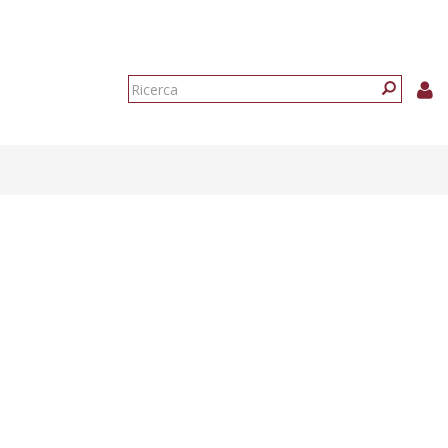
Form
di
Ricerca
ricerca