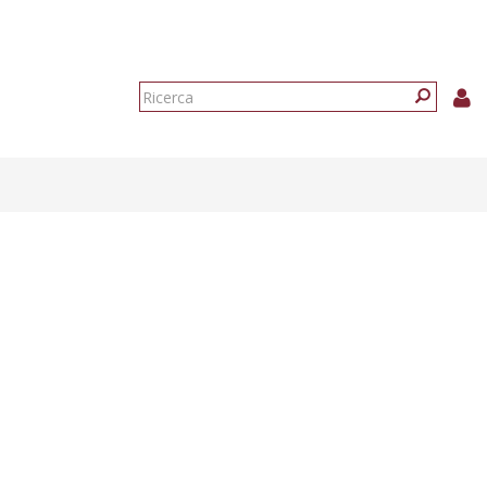
Form
di
Ricerca
ricerca