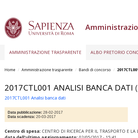
Amministrazio
AMMINISTRAZIONE TRASPARENTE
ALBO PRETORIO CONC
Salta
al
Home
Amministrazione trasparente
Bandi di concorso
2017CTL001
contenuto
principale
2017CTL001 ANALISI BANCA DATI
(
2017CTL001 Analisi banca dati
Data pubblicazione:
28-02-2017
Data scadenza:
20-03-2017
Centro di spesa:
CENTRO DI RICERCA PER IL TRASPORTO E LA 
data dell'ultimo aggiornamento:
02/05/2017 - 15:41