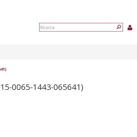
Form
di
Ricerca
ricerca
641)
015-0065-1443-065641)