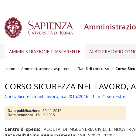
Amministrazio
AMMINISTRAZIONE TRASPARENTE
ALBO PRETORIO CONC
Salta
al
Home
Amministrazione trasparente
Bandi di concorso
Corso Sicu
contenuto
principale
CORSO SICUREZZA NEL LAVORO, A.A
Corso Sicurezza nel Lavoro, a.a.2015/2016 - 1° e 2° semestre.
Data pubblicazione:
30-11-2015
Data scadenza:
15-12-2015
Centro di spesa:
FACOLTA' DI INGEGNERIA CIVILE E INDUSTRIA
data dell'ultimo aggiornamento:
18/02/2020 - 11:02