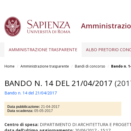
Amministrazio
AMMINISTRAZIONE TRASPARENTE
ALBO PRETORIO CONC
Salta
al
Home
Amministrazione trasparente
Bandi di concorso
Bando n. 1
contenuto
principale
BANDO N. 14 DEL 21/04/2017
(201
Bando n. 14 del 21/04/2017
Data pubblicazione:
21-04-2017
Data scadenza:
05-05-2017
Centro di spesa:
DIPARTIMENTO DI ARCHITETTURA E PROGET
data dell'ultimo aggiornamento:
20/06/2017 - 15:17