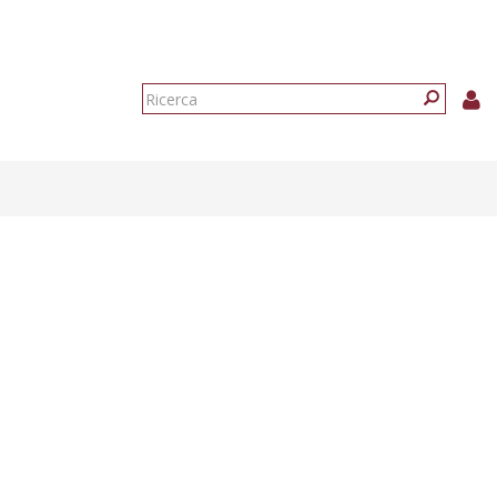
Form
di
Ricerca
ricerca