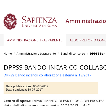
Amministrazio
AMMINISTRAZIONE TRASPARENTE
ALBO PRETORIO CONC
Salta
al
Home
Amministrazione trasparente
Bandi di concorso
DPPSS Band
contenuto
principale
DPPSS BANDO INCARICO COLLABO
DPPSS Bando incarico collaborazione esterna n. 18/2017
Data pubblicazione:
04-07-2017
Data scadenza:
19-07-2017
Centro di spesa:
DIPARTIMENTO DI PSICOLOGIA DEI PROCESSI
data dell'ultimo aggiornamento:
20/09/2017 - 14:47