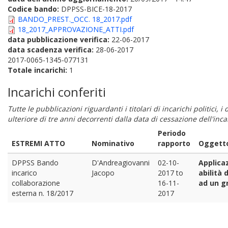
Codice bando:
DPPSS-BICE-18-2017
BANDO_PREST._OCC. 18_2017.pdf
18_2017_APPROVAZIONE_ATTI.pdf
data pubblicazione verifica:
22-06-2017
data scadenza verifica:
28-06-2017
2017-0065-1345-077131
Totale incarichi:
1
Incarichi conferiti
Tutte le pubblicazioni riguardanti i titolari di incarichi politici, 
ulteriore di tre anni decorrenti dalla data di cessazione dell'in
Periodo
ESTREMI ATTO
Nominativo
rapporto
Oggetto
DPPSS Bando
D'Andreagiovanni
02-10-
Applica
incarico
Jacopo
2017
to
abilità 
collaborazione
16-11-
ad un gr
esterna n. 18/2017
2017