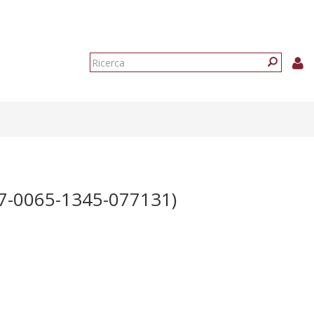
Form
di
Ricerca
ricerca
7-0065-1345-077131)