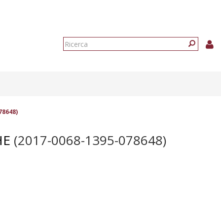
Form
di
Ricerca
ricerca
78648)
HE
(2017-0068-1395-078648)