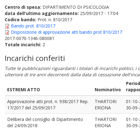
Centro di spesa:
DIPARTIMENTO DI PSICOLOGIA
data dell'ultimo aggiornamento:
25/09/2017 - 17:04
Codice bando:
Prot. n. 810/2017
Bando prot. 810/2017
Disposizione di approvazione atti bando prot 810/2017
2017-0070-1346-080081
Totale incarichi:
2
Incarichi conferiti
Tutte le pubblicazioni riguardanti i titolari di incarichi politici, 
ulteriore di tre anni decorrenti dalla data di cessazione dell'in
Perio
ESTREMI ATTO
Nominativo
rappo
Approvazione atti prot. n. 938/2017 Rep.
THARTORI
01-10-
17/2017 del 25/09/2017
ERIONA
30-09-
Delibera del consiglio di Dipartimento
THARTORI
01-10-
del 24/09/2018
ERIONA
30-09-