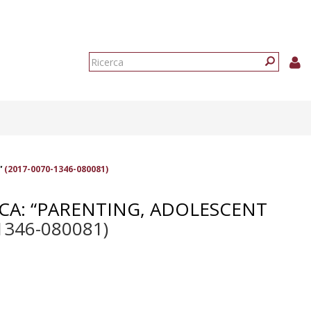
Form
di
Ricerca
ricerca
”
(2017-0070-1346-080081)
RCA: “PARENTING, ADOLESCENT
1346-080081)