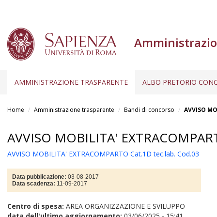
Amministrazio
AMMINISTRAZIONE TRASPARENTE
ALBO PRETORIO CONC
Salta
al
Home
Amministrazione trasparente
Bandi di concorso
AVVISO MO
contenuto
principale
AVVISO MOBILITA' EXTRACOMPART
AVVISO MOBILITA' EXTRACOMPARTO Cat.1D tec.lab. Cod.03
Data pubblicazione:
03-08-2017
Data scadenza:
11-09-2017
Centro di spesa:
AREA ORGANIZZAZIONE E SVILUPPO
data dell'ultimo aggiornamento:
03/06/2025 - 15:41