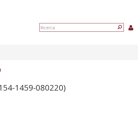
Form
di
Ricerca
ricerca
)
154-1459-080220)