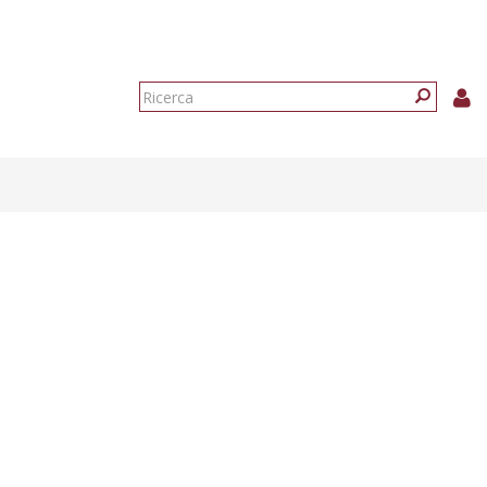
Form
di
Ricerca
ricerca