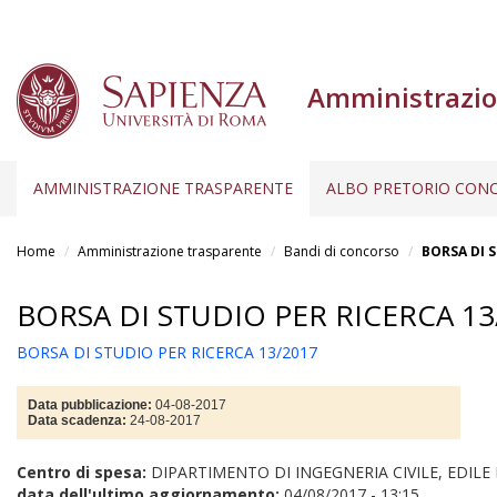
Amministrazio
AMMINISTRAZIONE TRASPARENTE
ALBO PRETORIO CONC
Salta
al
Home
Amministrazione trasparente
Bandi di concorso
BORSA DI S
contenuto
principale
BORSA DI STUDIO PER RICERCA 13
BORSA DI STUDIO PER RICERCA 13/2017
Data pubblicazione:
04-08-2017
Data scadenza:
24-08-2017
Centro di spesa:
DIPARTIMENTO DI INGEGNERIA CIVILE, EDILE
data dell'ultimo aggiornamento:
04/08/2017 - 13:15