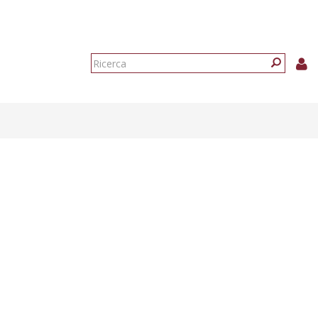
Form
di
Ricerca
ricerca