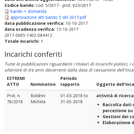
Codice bando:
cod. 5/2017 - prot. 623/2017
bando + domanda
approvazione atti bando 5 del 2017.pdf
data pubblicazione verifica:
10-10-2017
data scadenza verifica:
13-10-2017
2017-0065-1403-084412
Totale incarichi:
1
Incarichi conferiti
Tutte le pubblicazioni riguardanti i titolari di incarichi politici, 
ulteriore di tre anni decorrenti dalla data di cessazione dell'in
ESTREMI
Periodo
ATTO
Nominativo
rapporto
Oggetto dell'inca
Prot. n.
Boldrini
01-03-2018
to
attività d
i
ricerca
76/2018
Michela
31-05-2018
Raccolta dati d
percezione su 
Gestioni dei co
Elaborazione d