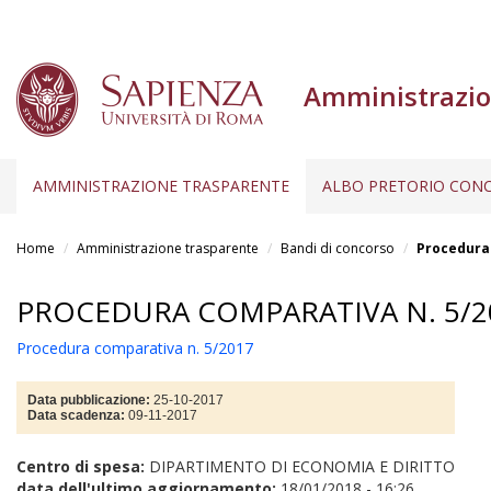
Amministrazio
AMMINISTRAZIONE TRASPARENTE
ALBO PRETORIO CONC
Salta
al
Home
Amministrazione trasparente
Bandi di concorso
Procedura 
contenuto
principale
PROCEDURA COMPARATIVA N. 5/2
Procedura comparativa n. 5/2017
Data pubblicazione:
25-10-2017
Data scadenza:
09-11-2017
Centro di spesa:
DIPARTIMENTO DI ECONOMIA E DIRITTO
data dell'ultimo aggiornamento:
18/01/2018 - 16:26