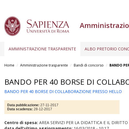
Amministrazio
AMMINISTRAZIONE TRASPARENTE
ALBO PRETORIO CONC
Salta
al
Home
Amministrazione trasparente
Bandi di concorso
BANDO PER
contenuto
principale
BANDO PER 40 BORSE DI COLLAB
BANDO PER 40 BORSE DI COLLABORAZIONE PRESSO HELLO
Data pubblicazione:
27-11-2017
Data scadenza:
28-12-2017
Centro di spesa:
AREA SERVIZI PER LA DIDATTICA E IL DIRITT
data dell'ultimo aggiornamento:
16/03/2018 - 10:17