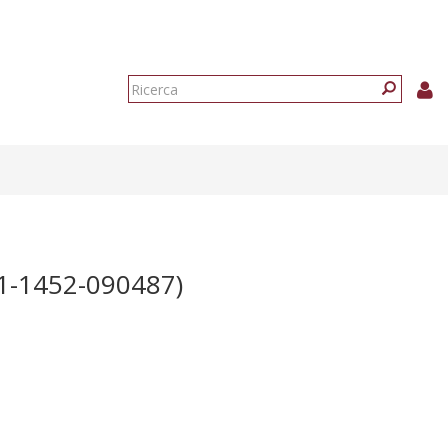
Form
di
Ricerca
ricerca
1-1452-090487)