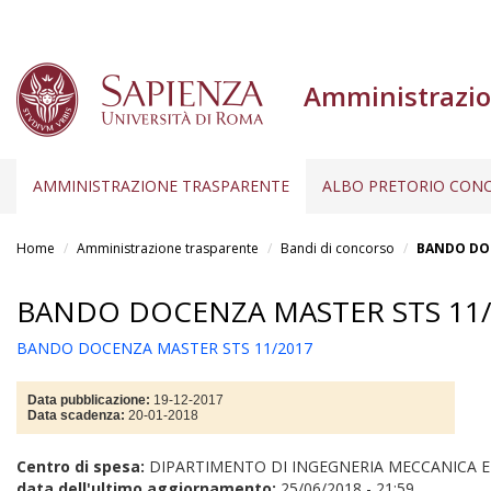
Amministrazio
AMMINISTRAZIONE TRASPARENTE
ALBO PRETORIO CONC
Salta
al
Home
Amministrazione trasparente
Bandi di concorso
BANDO DOC
contenuto
principale
BANDO DOCENZA MASTER STS 11/
BANDO DOCENZA MASTER STS 11/2017
Data pubblicazione:
19-12-2017
Data scadenza:
20-01-2018
Centro di spesa:
DIPARTIMENTO DI INGEGNERIA MECCANICA E
data dell'ultimo aggiornamento:
25/06/2018 - 21:59