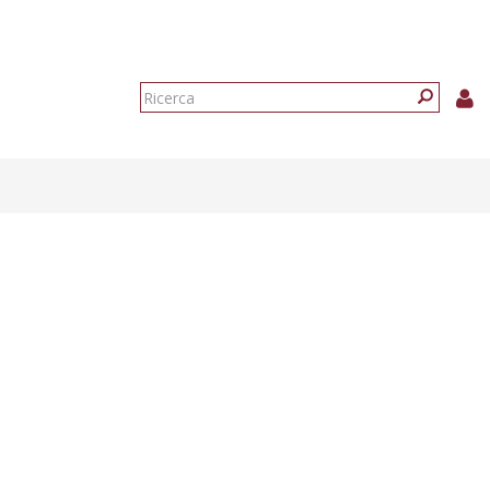
Form
di
Ricerca
ricerca