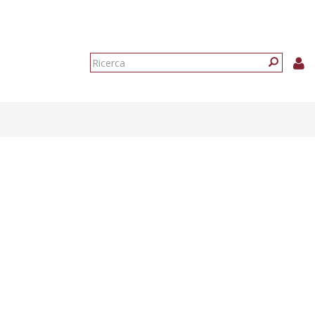
Form
di
Ricerca
ricerca