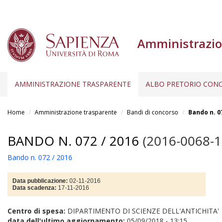
Amministrazio
AMMINISTRAZIONE TRASPARENTE
ALBO PRETORIO CONC
Salta
al
Home
Amministrazione trasparente
Bandi di concorso
Bando n. 0
contenuto
principale
BANDO N. 072 / 2016
(2016-0068-1
Bando n. 072 / 2016
Data pubblicazione:
02-11-2016
Data scadenza:
17-11-2016
Centro di spesa:
DIPARTIMENTO DI SCIENZE DELL'ANTICHITA'
data dell'ultimo aggiornamento:
05/09/2018 - 13:15