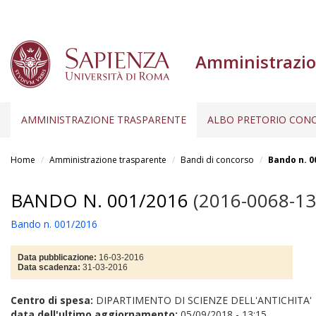
Amministrazio
AMMINISTRAZIONE TRASPARENTE
ALBO PRETORIO CONC
Salta
al
Home
Amministrazione trasparente
Bandi di concorso
Bando n. 0
contenuto
principale
BANDO N. 001/2016
(2016-0068-13
Bando n. 001/2016
Data pubblicazione:
16-03-2016
Data scadenza:
31-03-2016
Centro di spesa:
DIPARTIMENTO DI SCIENZE DELL'ANTICHITA'
data dell'ultimo aggiornamento:
05/09/2018 - 13:15