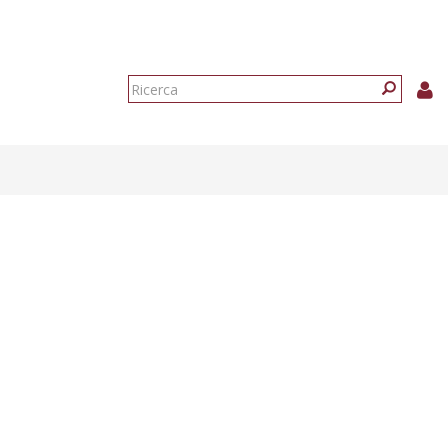
Form
di
Ricerca
ricerca