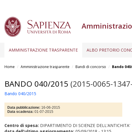
Amministrazio
AMMINISTRAZIONE TRASPARENTE
ALBO PRETORIO CONC
Salta
al
Home
Amministrazione trasparente
Bandi di concorso
Bando 040
contenuto
principale
BANDO 040/2015
(2015-0065-1347
Bando 040/2015
Data pubblicazione:
16-06-2015
Data scadenza:
01-07-2015
Centro di spesa:
DIPARTIMENTO DI SCIENZE DELL'ANTICHITA'
data dell'ultimo aggiornamento:
05/09/2018 - 13:15