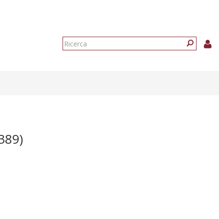
Form
di
Ricerca
ricerca
389)