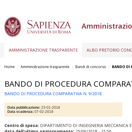
Amministrazio
AMMINISTRAZIONE TRASPARENTE
ALBO PRETORIO CONC
Salta
al
Home
Amministrazione trasparente
Bandi di concorso
BANDO DI 
contenuto
principale
BANDO DI PROCEDURA COMPARATI
BANDO DI PROCEDURA COMPARATIVA N. 9/2018
Data pubblicazione:
23-01-2018
Data scadenza:
07-02-2018
Centro di spesa:
DIPARTIMENTO DI INGEGNERIA MECCANICA E
data dell'ultimo aggiornamento:
25/06/2018 - 21:56