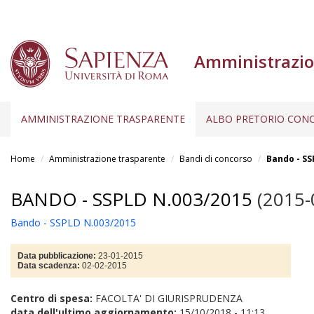
Amministrazio
AMMINISTRAZIONE TRASPARENTE
ALBO PRETORIO CONC
Salta
al
Home
Amministrazione trasparente
Bandi di concorso
Bando - SS
contenuto
principale
BANDO - SSPLD N.003/2015
(2015-
Bando - SSPLD N.003/2015
Data pubblicazione:
23-01-2015
Data scadenza:
02-02-2015
Centro di spesa:
FACOLTA' DI GIURISPRUDENZA
data dell'ultimo aggiornamento:
15/10/2018 - 11:13