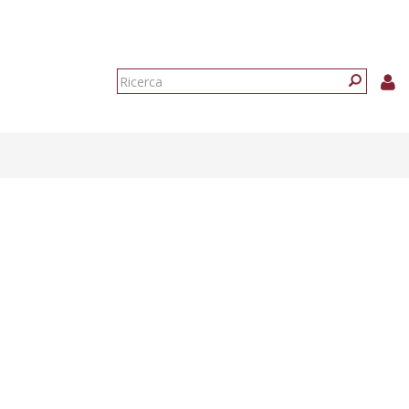
Form
di
Ricerca
ricerca