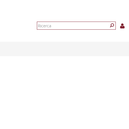
Form
di
Ricerca
ricerca