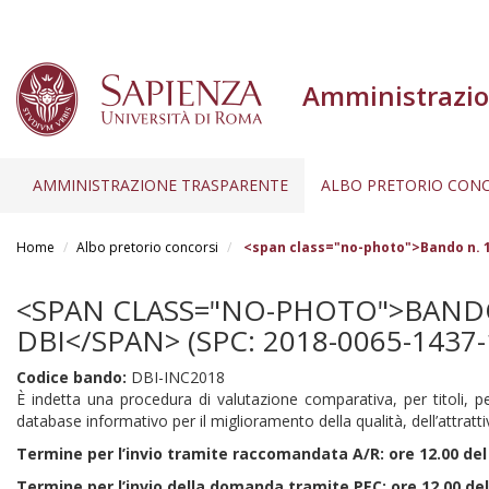
Amministrazio
AMMINISTRAZIONE TRASPARENTE
ALBO PRETORIO CONC
Salta
al
Home
Albo pretorio concorsi
<span class="no-photo">Bando n. 1 i
contenuto
principale
<SPAN CLASS="NO-PHOTO">BANDO 
DBI</SPAN> (SPC: 2018-0065-1437-
Codice bando:
DBI-INC2018
È indetta una procedura di valutazione comparativa, per titoli, p
database informativo per il miglioramento della qualità, dell’attrattiv
Termine per l’invio tramite raccomandata A/R: ore 12.00 del 
Termine per l’invio della domanda tramite PEC: ore 12.00 del