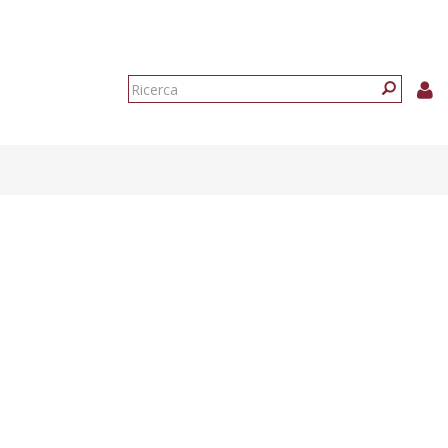
Form
di
Ricerca
ricerca