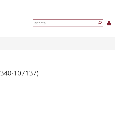
Form
di
Ricerca
ricerca
340-107137)