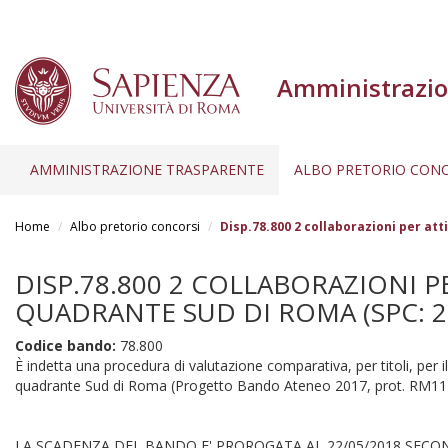
Amministrazio
AMMINISTRAZIONE TRASPARENTE
ALBO PRETORIO CONC
Salta
al
Home
Albo pretorio concorsi
Disp.78.800 2 collaborazioni per att
contenuto
principale
DISP.78.800 2 COLLABORAZIONI PE
QUADRANTE SUD DI ROMA (SPC: 20
Codice bando:
78.800
È indetta una procedura di valutazione comparativa, per titoli, per 
quadrante Sud di Roma (Progetto Bando Ateneo 2017, prot. RM117
LA SCADENZA DEL BANDO E' PROROGATA AL 22/05/2018 SECO