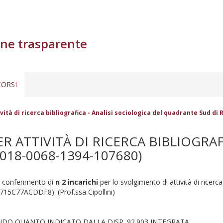
ne trasparente
ORSI
ività di ricerca bibliografica - Analisi sociologica del quadrante Sud d
R ATTIVITÀ DI RICERCA BIBLIOGRAF
18-0068-1394-107680)
il conferimento di
n 2 incarichi
per lo svolgimento di attività di ricerca
15C77ACDDF8). (Prof.ssa Cipollini)
NDO QUANTO INDICATO DALLA DISP. 92.903 INTEGRATA