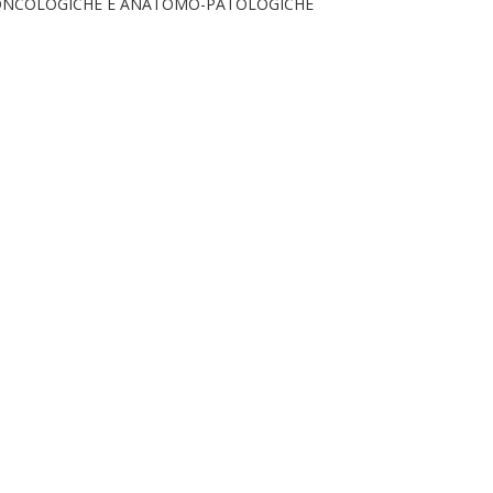
 ONCOLOGICHE E ANATOMO-PATOLOGICHE