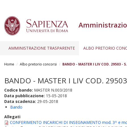
Amministrazio
AMMINISTRAZIONE TRASPARENTE
ALBO PRETORIO CONC
Salta
al
Home
Albo pretorio concorsi
BANDO - MASTER I LIV COD. 29503 - S
contenuto
principale
BANDO - MASTER I LIV COD. 29503 
Codice bando:
MASTER N.003/2018
Data pubblicazione:
15-05-2018
Data scadenza:
29-05-2018
Bando
Allegati
CONFERIMENTO INCARICHI DI INSEGNAMENTO mod. 3^ e mo