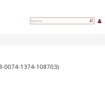
Form
di
Ricerca
ricerca
8-0074-1374-108703)