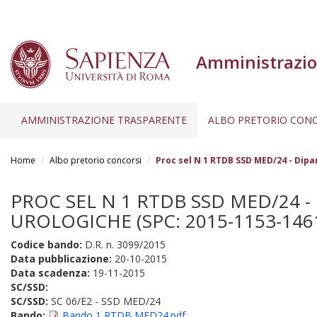
Amministrazio
AMMINISTRAZIONE TRASPARENTE
ALBO PRETORIO CONC
Salta
al
Home
Albo pretorio concorsi
Proc sel N 1 RTDB SSD MED/24 - Dipa
contenuto
principale
PROC SEL N 1 RTDB SSD MED/24 
UROLOGICHE (SPC: 2015-1153-146
Codice bando:
D.R. n. 3099/2015
Data pubblicazione:
20-10-2015
Data scadenza:
19-11-2015
SC/SSD:
SC/SSD:
SC 06/E2 - SSD MED/24
Bando:
Bando 1 RTDB MED24.pdf