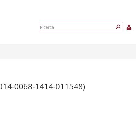
Form
di
Ricerca
ricerca
014-0068-1414-011548)