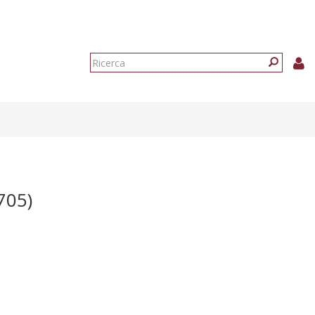
Form
di
Ricerca
ricerca
705)