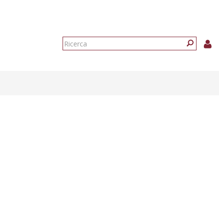
Form
di
Ricerca
ricerca