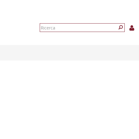
Form
di
Ricerca
ricerca