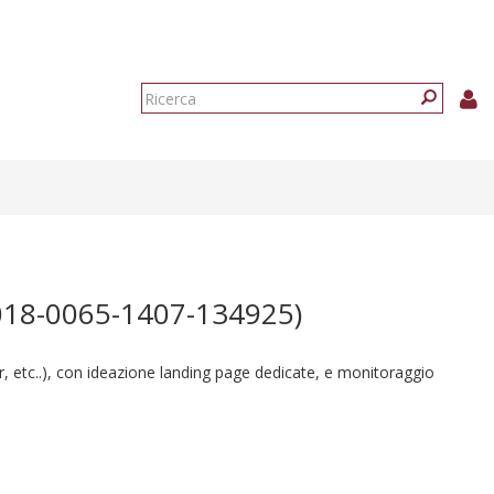
Form
di
Ricerca
ricerca
18-0065-1407-134925)
tc..), con ideazione landing page dedicate, e monitoraggio