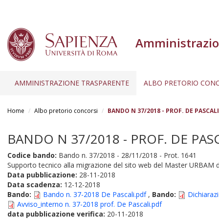
Amministrazio
AMMINISTRAZIONE TRASPARENTE
ALBO PRETORIO CONC
Salta
al
Home
Albo pretorio concorsi
BANDO N 37/2018 - PROF. DE PASCALI
contenuto
principale
BANDO N 37/2018 - PROF. DE PASCA
Codice bando:
Bando n. 37/2018 - 28/11/2018 - Prot. 1641
Supporto tecnico alla migrazione del sito web del Master URBAM dal
Data pubblicazione:
28-11-2018
Data scadenza:
12-12-2018
Bando:
Bando n. 37-2018 De Pascali.pdf
,
Bando:
Dichiaraz
Avviso_interno n. 37-2018 prof. De Pascali.pdf
data pubblicazione verifica:
20-11-2018