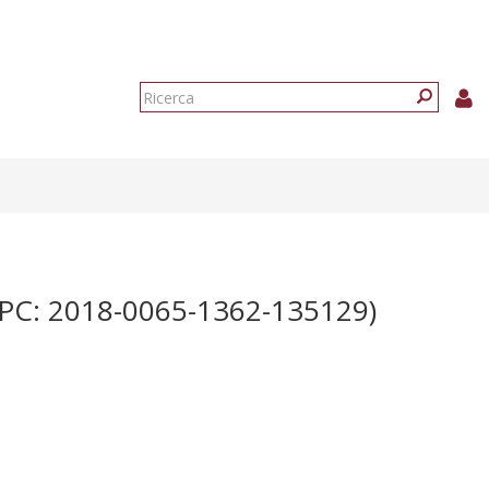
Form
di
Ricerca
ricerca
C: 2018-0065-1362-135129)