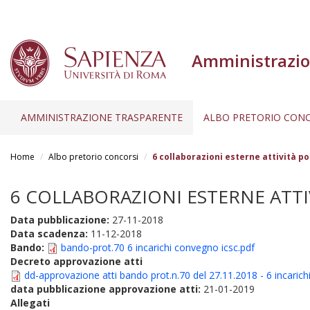
Amministrazio
AMMINISTRAZIONE TRASPARENTE
ALBO PRETORIO CONC
Salta
al
Home
Albo pretorio concorsi
6 collaborazioni esterne attività p
contenuto
principale
6 COLLABORAZIONI ESTERNE ATTIV
Data pubblicazione:
27-11-2018
Data scadenza:
11-12-2018
Bando:
bando-prot.70 6 incarichi convegno icsc.pdf
Decreto approvazione atti
dd-approvazione atti bando prot.n.70 del 27.11.2018 - 6 incarichi
data pubblicazione approvazione atti:
21-01-2019
Allegati