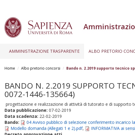
Amministrazio
AMMINISTRAZIONE TRASPARENTE
ALBO PRETORIO CONC
Salta
al
Home
Albo pretorio concorsi
Bando n. 2.2019 supporto tecnico sp
contenuto
principale
BANDO N. 2.2019 SUPPORTO TECNI
0072-1446-135664)
progettazione e realizzazione di attività di tutorato e di supporto t
Data pubblicazione:
07-02-2019
Data scadenza:
22-02-2019
Bando:
04 Avviso pubblico di selezione conferimento incarico
Modello domanda (Allegati 1 e 2).pdf
,
INFORMATIVA ai sensi
Decreto approvazione atti