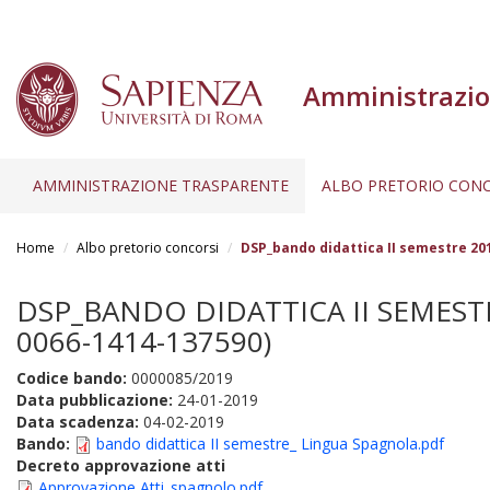
Amministrazio
AMMINISTRAZIONE TRASPARENTE
ALBO PRETORIO CONC
Salta
al
Home
Albo pretorio concorsi
DSP_bando didattica II semestre 20
contenuto
principale
DSP_BANDO DIDATTICA II SEMESTR
0066-1414-137590)
Codice bando:
0000085/2019
Data pubblicazione:
24-01-2019
Data scadenza:
04-02-2019
Bando:
bando didattica II semestre_ Lingua Spagnola.pdf
Decreto approvazione atti
Approvazione Atti_spagnolo.pdf