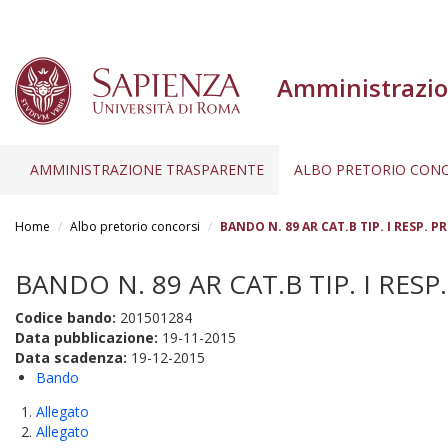
Amministrazio
AMMINISTRAZIONE TRASPARENTE
ALBO PRETORIO CONC
Salta
al
Home
Albo pretorio concorsi
BANDO N. 89 AR CAT.B TIP. I RESP. PR
contenuto
principale
BANDO N. 89 AR CAT.B TIP. I RESP.
Codice bando:
201501284
Data pubblicazione:
19-11-2015
Data scadenza:
19-12-2015
Bando
Allegato
Allegato