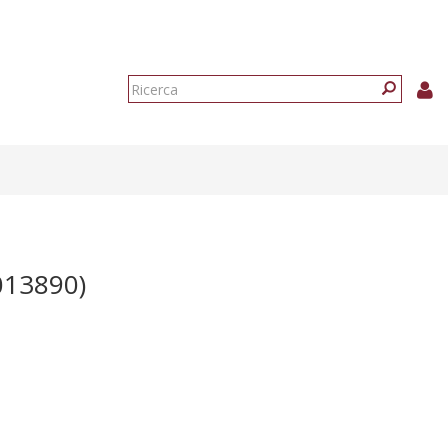
Form
di
Ricerca
ricerca
013890)