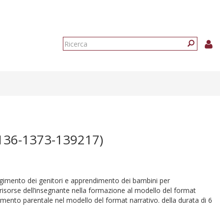
Form
di
Ricerca
ricerca
136-1373-139217)
olgimento dei genitori e apprendimento dei bambini per
le risorse dell’insegnante nella formazione al modello del format
volgimento parentale nel modello del format narrativo. della durata di 6