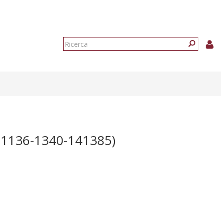
Form
di
Ricerca
ricerca
1136-1340-141385)