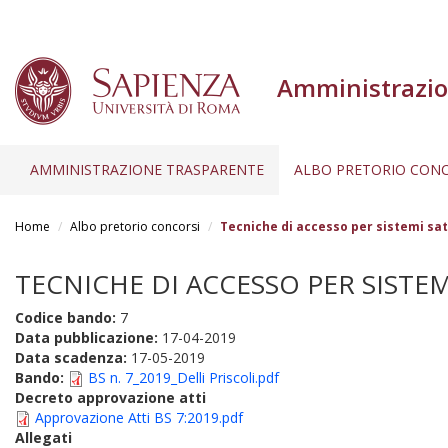
Amministrazio
AMMINISTRAZIONE TRASPARENTE
ALBO PRETORIO CONC
Salta
al
Home
Albo pretorio concorsi
Tecniche di accesso per sistemi sat
contenuto
principale
TECNICHE DI ACCESSO PER SISTEMI
Codice bando:
7
Data pubblicazione:
17-04-2019
Data scadenza:
17-05-2019
Bando:
BS n. 7_2019_Delli Priscoli.pdf
Decreto approvazione atti
Approvazione Atti BS 7:2019.pdf
Allegati