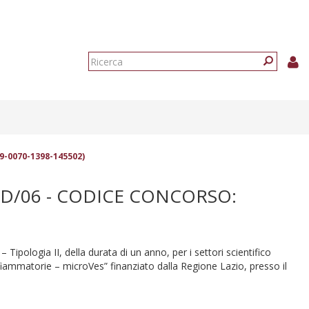
Form
di
Ricerca
ricerca
19-0070-1398-145502)
MED/06 - CODICE CONCORSO:
– Tipologia II, della durata di un anno, per i settori scientifico
iammatorie – microVes” finanziato dalla Regione Lazio, presso il