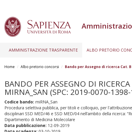
Amministrazio
AMMINISTRAZIONE TRASPARENTE
ALBO PRETORIO CONC
Salta
al
Home
Albo pretorio concorsi
Bando per Assegno di ricerca Cat. B
contenuto
principale
BANDO PER ASSEGNO DI RICERCA C
MIRNA_SAN (SPC: 2019-0070-1398-
Codice bando:
miRNA_San
Procedura selettiva pubblica, per titoli e colloquio, per l'attribuzione
disciplinari SSD MED/46 e SSD MED/04 nell’ambito della ricerca: “R
Dipartimento di Medicina Molecolare
Data pubblicazione:
12-09-2019
Data scadenza:
03-10-2019