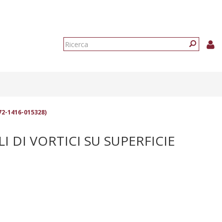
Form
di
Ricerca
ricerca
072-1416-015328)
I DI VORTICI SU SUPERFICIE