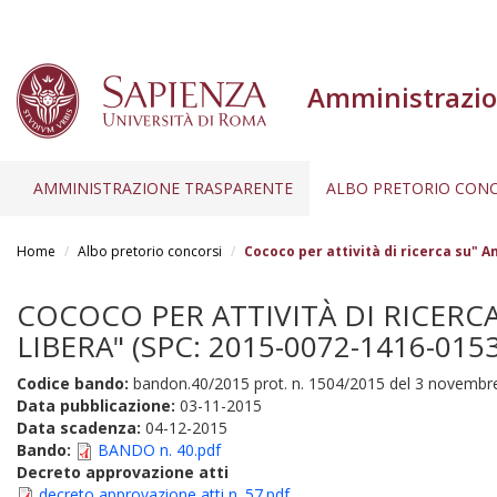
Amministrazio
AMMINISTRAZIONE TRASPARENTE
ALBO PRETORIO CONC
Salta
al
Home
Albo pretorio concorsi
Cococo per attività di ricerca su" An
contenuto
principale
COCOCO PER ATTIVITÀ DI RICERCA 
LIBERA" (SPC: 2015-0072-1416-015
Codice bando:
bandon.40/2015 prot. n. 1504/2015 del 3 novembr
Data pubblicazione:
03-11-2015
Data scadenza:
04-12-2015
Bando:
BANDO n. 40.pdf
Decreto approvazione atti
decreto approvazione atti n. 57.pdf