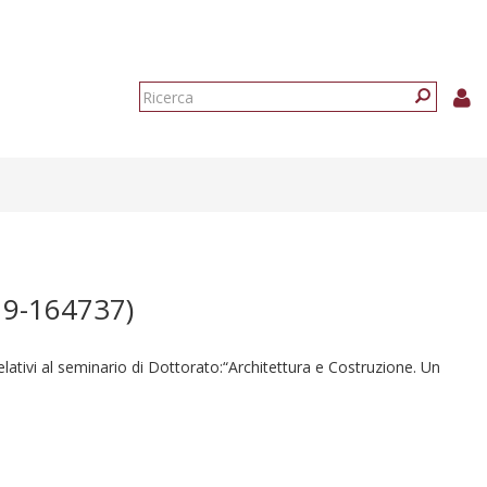
Form
di
Ricerca
ricerca
9-164737)
relativi al seminario di Dottorato:“Architettura e Costruzione. Un