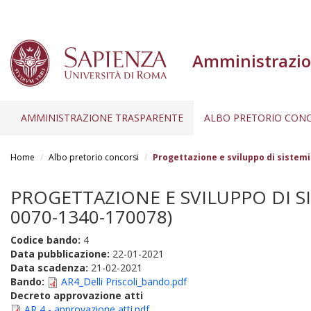
Amministrazio
AMMINISTRAZIONE TRASPARENTE
ALBO PRETORIO CONC
Salta
al
Home
Albo pretorio concorsi
Progettazione e sviluppo di sistemi 
contenuto
principale
PROGETTAZIONE E SVILUPPO DI SI
0070-1340-170078)
Codice bando:
4
Data pubblicazione:
22-01-2021
Data scadenza:
21-02-2021
Bando:
AR4_Delli Priscoli_bando.pdf
Decreto approvazione atti
AR 4 - approvazione atti.pdf