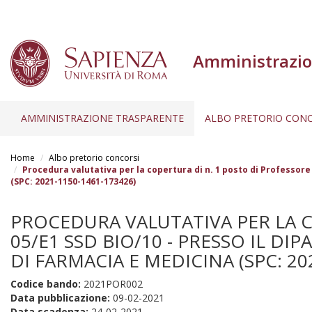
Amministrazio
AMMINISTRAZIONE TRASPARENTE
ALBO PRETORIO CONC
Salta
al
Home
Albo pretorio concorsi
contenuto
Procedura valutativa per la copertura di n. 1 posto di Professore 
(SPC: 2021-1150-1461-173426)
principale
PROCEDURA VALUTATIVA PER LA CO
05/E1 SSD BIO/10 - PRESSO IL DI
DI FARMACIA E MEDICINA (SPC: 20
Codice bando:
2021POR002
Data pubblicazione:
09-02-2021
Data scadenza:
24-02-2021