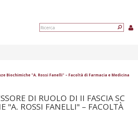
Form
di
Ricerca
ricerca
enze Biochimiche "A. Rossi Fanelli" – Facoltà di Farmacia e Medicina
SORE DI RUOLO DI II FASCIA SC
E "A. ROSSI FANELLI" – FACOLTÀ