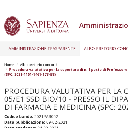
Amministrazio
AMMINISTRAZIONE TRASPARENTE
ALBO PRETORIO CONC
Salta
al
Home
Albo pretorio concorsi
contenuto
Procedura valutativa per la copertura di n. 1 posto di Professore d
(SPC: 2021-1151-1461-173438)
principale
PROCEDURA VALUTATIVA PER LA CO
05/E1 SSD BIO/10 - PRESSO IL DI
DI FARMACIA E MEDICINA (SPC: 20
Codice bando:
2021PAR002
Data pubblicazione:
09-02-2021
Data scadenza:
24-02-2021