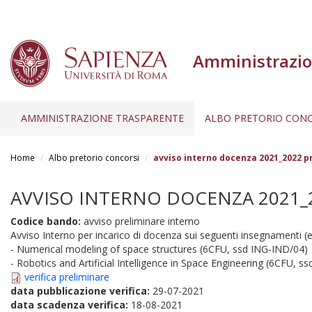
Amministrazio
AMMINISTRAZIONE TRASPARENTE
ALBO PRETORIO CONC
Salta
al
Home
Albo pretorio concorsi
avviso interno docenza 2021_2022 p
contenuto
principale
AVVISO INTERNO DOCENZA 2021_20
Codice bando:
avviso preliminare interno
Avviso Interno per incarico di docenza sui seguenti insegnamenti (
- Numerical modeling of space structures (6CFU, ssd ING-IND/04)
- Robotics and Artificial Intelligence in Space Engineering (6CFU, s
verifica preliminare
data pubblicazione verifica:
29-07-2021
data scadenza verifica:
18-08-2021