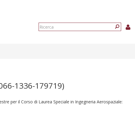
Form
di
Ricerca
ricerca
66-1336-179719)
tre per il Corso di Laurea Speciale in Ingegneria Aerospaziale: