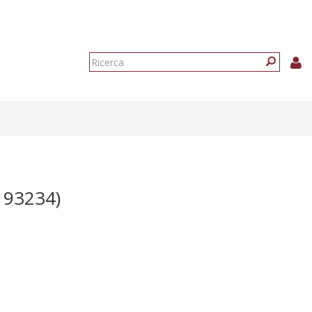
Form
di
Ricerca
ricerca
193234)