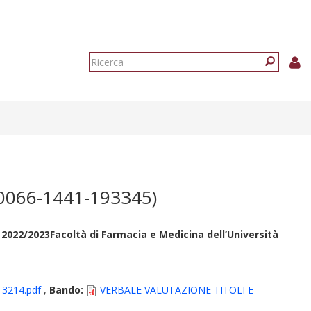
Form
di
Ricerca
ricerca
0066-1441-193345)
22/2023Facoltà di Farmacia e Medicina dell’Università
 3214.pdf
,
Bando:
VERBALE VALUTAZIONE TITOLI E