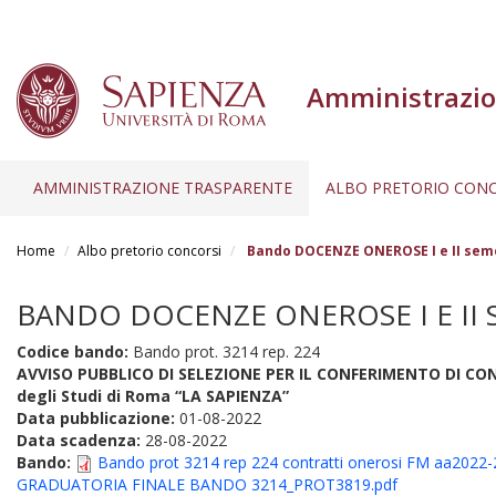
Amministrazio
AMMINISTRAZIONE TRASPARENTE
ALBO PRETORIO CONC
Salta
al
Home
Albo pretorio concorsi
Bando DOCENZE ONEROSE I e II semes
contenuto
principale
BANDO DOCENZE ONEROSE I E II S
Codice bando:
Bando prot. 3214 rep. 224
AVVISO PUBBLICO DI SELEZIONE PER IL CONFERIMENTO DI CONT
degli Studi di Roma “LA SAPIENZA”
Data pubblicazione:
01-08-2022
Data scadenza:
28-08-2022
Bando:
Bando prot 3214 rep 224 contratti onerosi FM aa2022-
GRADUATORIA FINALE BANDO 3214_PROT3819.pdf